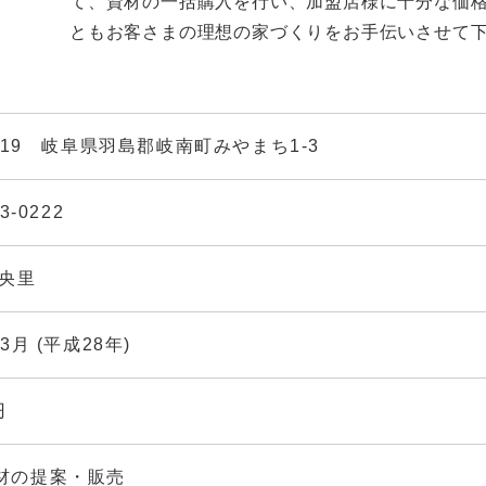
て、資材の一括購入を行い、加盟店様に十分な価格
ともお客さまの理想の家づくりをお手伝いさせて
6019 岐阜県羽島郡岐南町みやまち1-3
3-0222
香央里
年3月 (平成28年)
円
材の提案・販売