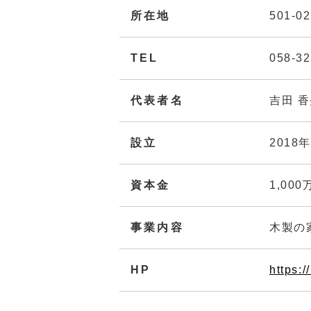
所在地
501-
TEL
058-32
代表者名
吉田 
設立
2018
資本金
1,000
事業内容
木製の
HP
https:/