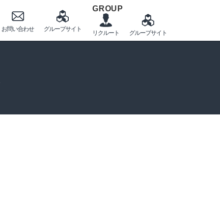
GROUP
ム