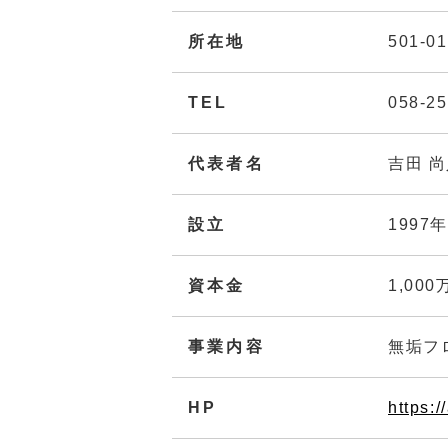
所在地
501-
TEL
058-25
代表者名
吉田 
設立
1997
資本金
1,000
事業内容
無垢フ
HP
https:/