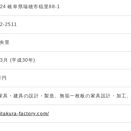
0224 岐阜県瑞穂市稲里88-1
2-2511
香央里
年3月 (平成30年)
万円
家具・建具の設計・製造、無垢一枚板の家具設計・加工
/itakura-factory.com/