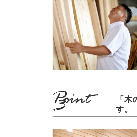
「木
す。