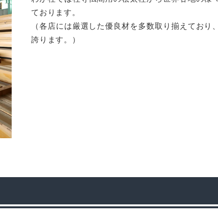
ております。
（各店には厳選した優良材を多数取り揃えており
誇ります。）