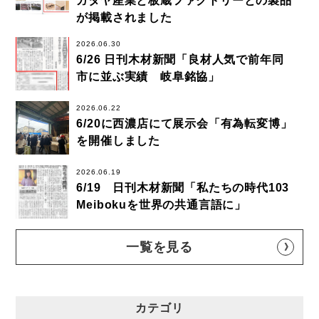
ガタヤ産業と板蔵ファクトリーとの製品
が掲載されました
2026.06.30
6/26 日刊木材新聞「良材人気で前年同
市に並ぶ実績 岐阜銘協」
2026.06.22
6/20に西濃店にて展示会「有為転変博」
を開催しました
2026.06.19
6/19 日刊木材新聞「私たちの時代103
Meibokuを世界の共通言語に」
一覧を見る
カテゴリ