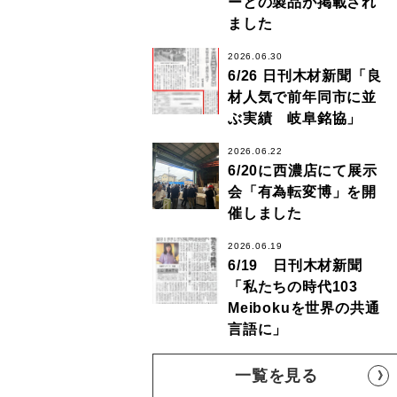
ーとの製品が掲載され
ました
2026.06.30
6/26 日刊木材新聞「良
材人気で前年同市に並
ぶ実績 岐阜銘協」
2026.06.22
6/20に西濃店にて展示
会「有為転変博」を開
催しました
2026.06.19
6/19 日刊木材新聞
「私たちの時代103
Meibokuを世界の共通
言語に」
一覧を見る