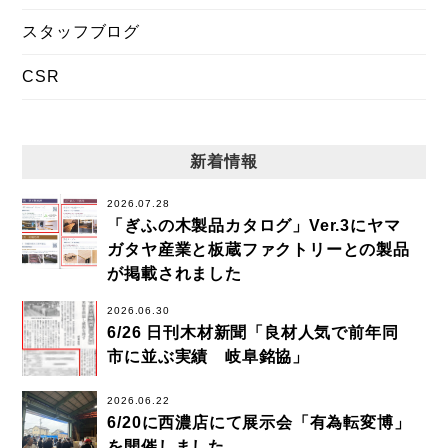
スタッフブログ
CSR
新着情報
2026.07.28
「ぎふの木製品カタログ」Ver.3にヤマ
ガタヤ産業と板蔵ファクトリーとの製品
が掲載されました
2026.06.30
6/26 日刊木材新聞「良材人気で前年同
市に並ぶ実績 岐阜銘協」
2026.06.22
6/20に西濃店にて展示会「有為転変博」
を開催しました