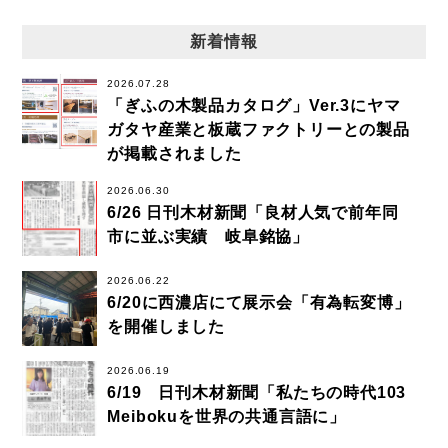
新着情報
2026.07.28
「ぎふの木製品カタログ」Ver.3にヤマ
ガタヤ産業と板蔵ファクトリーとの製品
が掲載されました
2026.06.30
6/26 日刊木材新聞「良材人気で前年同
市に並ぶ実績 岐阜銘協」
2026.06.22
6/20に西濃店にて展示会「有為転変博」
を開催しました
2026.06.19
6/19 日刊木材新聞「私たちの時代103
Meibokuを世界の共通言語に」