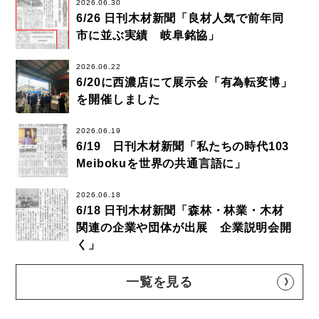
2026.06.30
6/26 日刊木材新聞「良材人気で前年同
市に並ぶ実績 岐阜銘協」
2026.06.22
6/20に西濃店にて展示会「有為転変博」
を開催しました
2026.06.19
6/19 日刊木材新聞「私たちの時代103
Meibokuを世界の共通言語に」
2026.06.18
6/18 日刊木材新聞「森林・林業・木材
関連の企業や団体が出展 企業説明会開
く」
一覧を見る