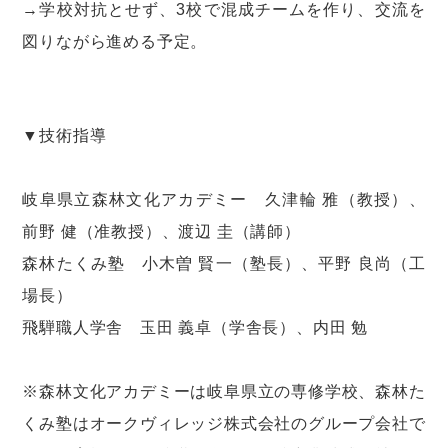
→学校対抗とせず、3校で混成チームを作り、交流を
図りながら進める予定。
▼技術指導
岐阜県立森林文化アカデミー 久津輪 雅（教授）、
前野 健（准教授）、渡辺 圭（講師）
森林たくみ塾 小木曽 賢一（塾長）、平野 良尚（工
場長）
飛騨職人学舎 玉田 義卓（学舎長）、内田 勉
※森林文化アカデミーは岐阜県立の専修学校、森林た
くみ塾はオークヴィレッジ株式会社のグループ会社で