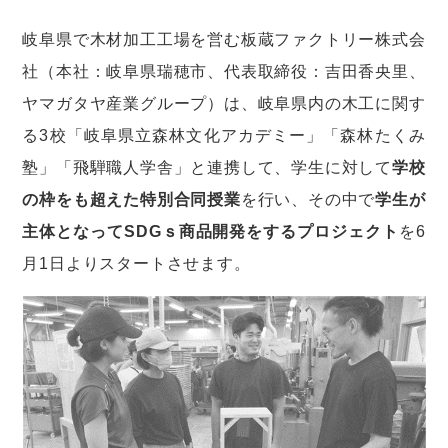
岐阜県で木材加工工場を営む板蔵ファクトリー株式会
社（本社：岐阜県瑞穂市、代表取締役：吉田香央里、
ヤマガタヤ産業グループ）は、岐阜県内の木工に関す
る3校「岐阜県立森林文化アカデミー」「森林たくみ
塾」「飛騨職人学舎」と連携して、学生に対して
学校
の枠をも超えた特別合同授業
を行い、その中で
学生が
主体となってSDGｓ商品開発をするプロジェクト
を6
月1日よりスタートさせます。