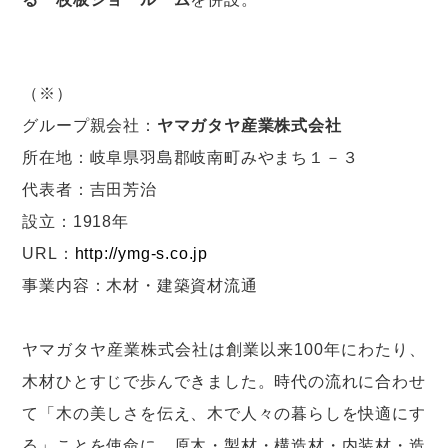
（※）
グループ親会社：
ヤマガタヤ産業株式会社
所在地：岐阜県羽島郡岐南町みやまち１－３
代表者：吉田芳治
設立：1918年
URL：
http://ymg-s.co.jp
事業内容：木材・建築資材流通
ヤマガタヤ産業株式会社は創業以来100年にわたり、
木材ひとすじで歩んできました。時代の流れに合わせ
て「木の美しさを伝え、木で人々の暮らしを快適にす
る」ことを使命に、原木・製材・構造材・内装材・造