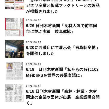
ガタヤ産業と板蔵ファクトリーとの製品
が掲載されました
2026.06.30
6/26 日刊木材新聞「良材人気で前年同
市に並ぶ実績 岐阜銘協」
2026.06.22
6/20に西濃店にて展示会「有為転変博」
を開催しました
2026.06.19
6/19 日刊木材新聞「私たちの時代103
Meibokuを世界の共通言語に」
2026.06.18
6/18 日刊木材新聞「森林・林業・木材
関連の企業や団体が出展 企業説明会開
く」