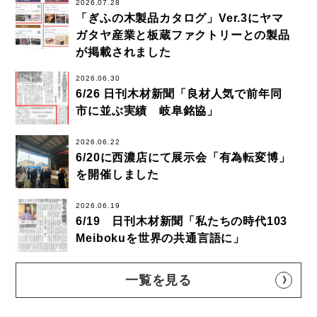
2026.07.28
「ぎふの木製品カタログ」Ver.3にヤマ
ガタヤ産業と板蔵ファクトリーとの製品
が掲載されました
2026.06.30
6/26 日刊木材新聞「良材人気で前年同
市に並ぶ実績 岐阜銘協」
2026.06.22
6/20に西濃店にて展示会「有為転変博」
を開催しました
2026.06.19
6/19 日刊木材新聞「私たちの時代103
Meibokuを世界の共通言語に」
一覧を見る