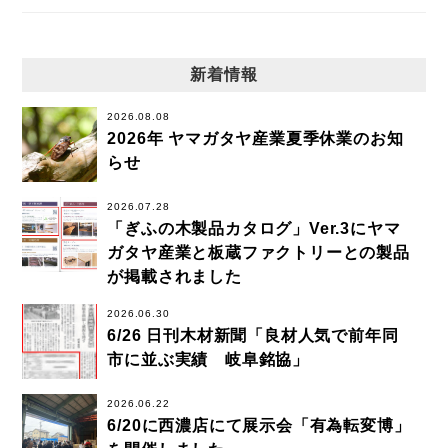
新着情報
2026.08.08
2026年 ヤマガタヤ産業夏季休業のお知
らせ
2026.07.28
「ぎふの木製品カタログ」Ver.3にヤマ
ガタヤ産業と板蔵ファクトリーとの製品
が掲載されました
2026.06.30
6/26 日刊木材新聞「良材人気で前年同
市に並ぶ実績 岐阜銘協」
2026.06.22
6/20に西濃店にて展示会「有為転変博」