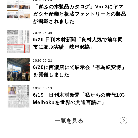
「ぎふの木製品カタログ」Ver.3にヤマ
ガタヤ産業と板蔵ファクトリーとの製品
が掲載されました
2026.06.30
6/26 日刊木材新聞「良材人気で前年同
市に並ぶ実績 岐阜銘協」
2026.06.22
6/20に西濃店にて展示会「有為転変博」
を開催しました
2026.06.19
6/19 日刊木材新聞「私たちの時代103
Meibokuを世界の共通言語に」
一覧を見る