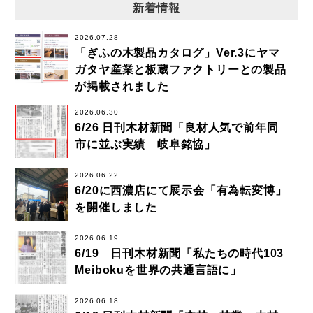
新着情報
2026.07.28
「ぎふの木製品カタログ」Ver.3にヤマ
ガタヤ産業と板蔵ファクトリーとの製品
が掲載されました
2026.06.30
6/26 日刊木材新聞「良材人気で前年同
市に並ぶ実績 岐阜銘協」
2026.06.22
6/20に西濃店にて展示会「有為転変博」
を開催しました
2026.06.19
6/19 日刊木材新聞「私たちの時代103
Meibokuを世界の共通言語に」
2026.06.18