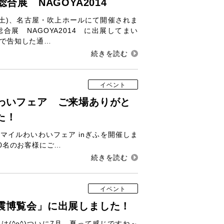
合展 NAGOYA2014
日(土)、名古屋・吹上ホールにて開催されま
合展 NAGOYA2014 に出展してまい
で告知した通…
イベント
わいフェア ご来場ありがと
た！
日）スマイルわいわいフェア inぎふを開催しま
00名のお客様にご…
イベント
震博覧会」に出展しました！
は(^o^)ついに7月。夏って感じですね～