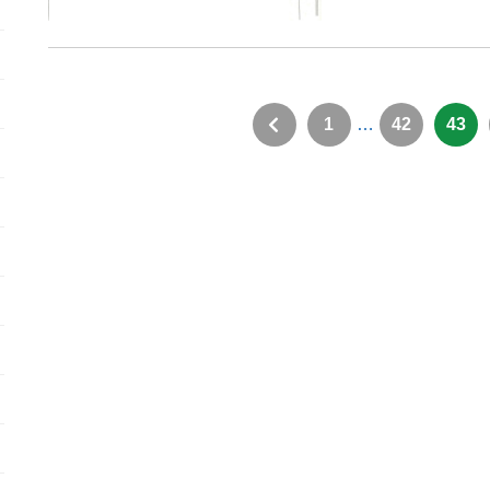
1
…
42
43