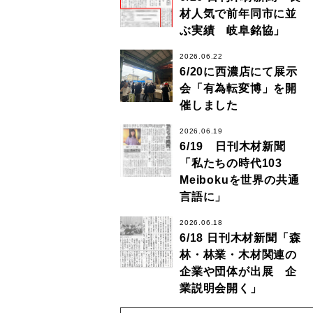
材人気で前年同市に並
ぶ実績 岐阜銘協」
2026.06.22
6/20に西濃店にて展示
会「有為転変博」を開
催しました
2026.06.19
6/19 日刊木材新聞
「私たちの時代103
Meibokuを世界の共通
言語に」
2026.06.18
6/18 日刊木材新聞「森
林・林業・木材関連の
企業や団体が出展 企
業説明会開く」