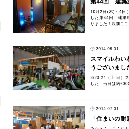
第44回 建築総
10月2日(木)～4
した第44回 建築総
りました！以前ここ
2014.09.01
スマイルわい
うございまし
8/23.24（土 
した！当日は約60
2014.07.01
「住まいの耐
みなさん、こんにち